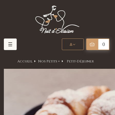
Basculer
☰
0
la
navigation
Accueil
Nos Petits +
Petit-Déjeuner