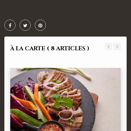
À LA CARTE
( 8 ARTICLES )
‹
›