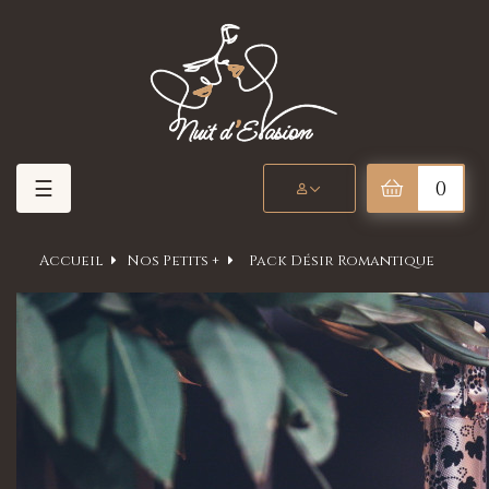
Basculer
☰
0
la
navigation
Accueil
Nos Petits +
Pack Désir Romantique