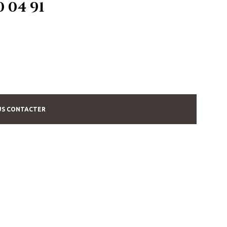
0 04 91
S CONTACTER
UIT
PS