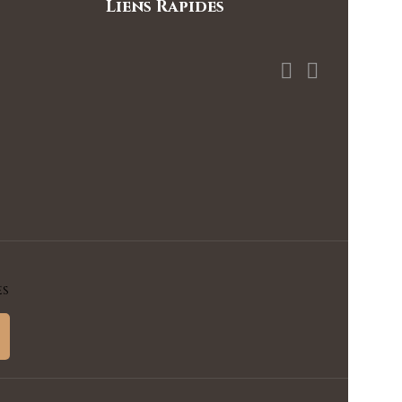
Liens Rapides


es