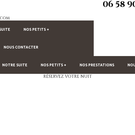
06 58 9
.com
Mon Espace
SUITE
NOS PETITS +
NOUS CONTACTER
NOTRE SUITE
NOS PETITS +
NOS PRESTATIONS
NOU
VEZ UNE N
RÉSERVEZ VOTRE NUIT
ORS DU TEM