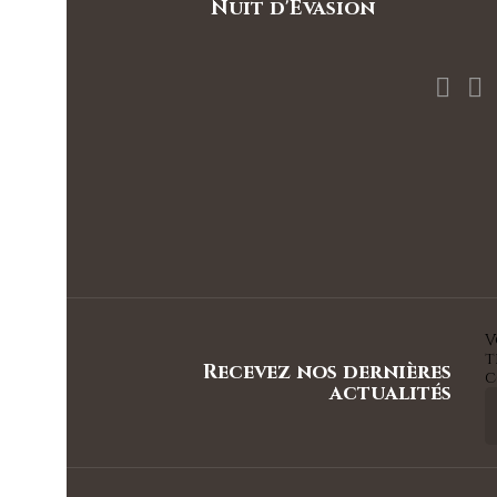
Nuit d'Evasion


V
t
Recevez nos dernières
c
actualités