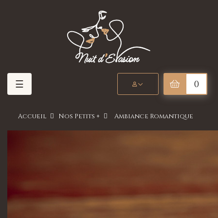
Basculer
☰
0
la
navigation
Accueil
Nos Petits +
Ambiance Romantique