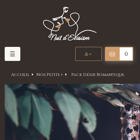
Basculer
☰
0
la
navigation
Accueil
Nos Petits +
Pack Désir Romantique